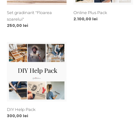
Set gradinarit "Floarea
Online Plus Pack
Preț
2.100,00 lei
soarelui"
obișnuit
Preț
250,00 lei
obișnuit
DIY
Help
Pack
DIY Help Pack
Preț
300,00 lei
obișnuit