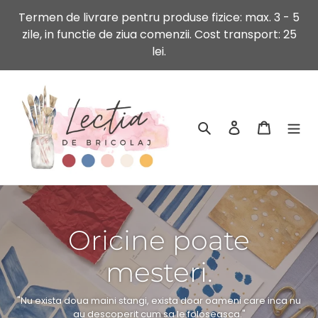
Sari
Termen de livrare pentru produse fizice: max. 3 - 5
la
zile, in functie de ziua comenzii. Cost transport: 25
conținut
lei.
Caută
Conectează-t
Coș
Oricine poate
mesteri.
"Nu exista doua maini stangi, exista doar oameni care inca nu
au descoperit cum sa le foloseasca."